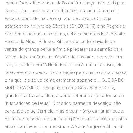
escura "secreta escada". João da Cruz lança mão da figura
da escada: a noite escura é também escada. O tema da
escada, contudo, não é originário de João da Cruz, já
aparecendo no livro do Gênesis (Gn 28,10-19) e na Regra de
São Bento, no capítulo sétimo, sobre a humildade 3. A Noite
Escura da Alma - Estudos Bíblicos Jonas foi enviado ao
ventre do grande peixe a fim de preparar seu sermão para
Nínive. João da Cruz, um Cristão do passado escreveu um
livro, cujo título era “A Noite Escura da Alma” neste livro, ele
descreve o processo da provação pela qual o cristão passa,
e na qual ele se vê completamente sozinho e … SUBIDA DO
MONTE CARMELO - sao joao da cruz São João da Cruz,
grande mestre espiritual, é ponto referencial para todos os
"buscadores de Deus". O místico carmelita descalço, não
pertence só ao Carmelo, mas é patrimônio da humanidade.
Ele atinge pessoas de várias religiões e orientações, e estas
encontram nele … Hermetismo » A Noite Negra da Alma Eu