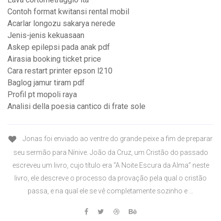
Contoh format kwitansi rental mobil
Acarlar longozu sakarya nerede
Jenis-jenis kekuasaan
Askep epilepsi pada anak pdf
Airasia booking ticket price
Cara restart printer epson l210
Baglog jamur tiram pdf
Profil pt mopoli raya
Analisi della poesia cantico di frate sole
Jonas foi enviado ao ventre do grande peixe a fim de preparar
seu sermão para Nínive. João da Cruz, um Cristão do passado
escreveu um livro, cujo título era “A Noite Escura da Alma” neste
livro, ele descreve o processo da provação pela qual o cristão
passa, e na qual ele se vê completamente sozinho e …