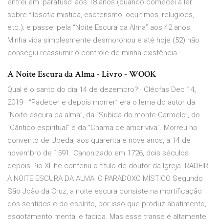
entrei em ‘parafuso’ aos 18 anos (quando comecei a ler
sobre filosofia mistica, esoterismo, ocultimos, relugioes,
etc.); e passei pela “Noite Escura da Alma” aos 42 anos.
Minha vida simplesmente desmoronou e até hoje (52) não
consegui reassumir o controle de minha existência.
A Noite Escura da Alma - Livro - WOOK
Qual é o santo do dia 14 de dezembro? | Cléofas Dec 14,
2019 · “Padecer e depois morrer” era o lema do autor da
“Noite escura da alma”, da “Subida do monte Carmelo”, do
“Cântico espiritual” e da “Chama de amor viva”. Morreu no
convento de Ubeda, aos quarenta e nove anos, a 14 de
novembro de 1591. Canonizado em 1726, dois séculos
depois Pio XI lhe conferiu o título de doutor da Igreja. RADEIR:
A NOITE ESCURA DA ALMA: O PARADOXO MÍSTICO Segundo
São João da Cruz, a noite escura consiste na mortificação
dos sentidos e do espírito, por isso que produz abatimento,
esgotamento mental e fadiga. Mas esse transe é altamente