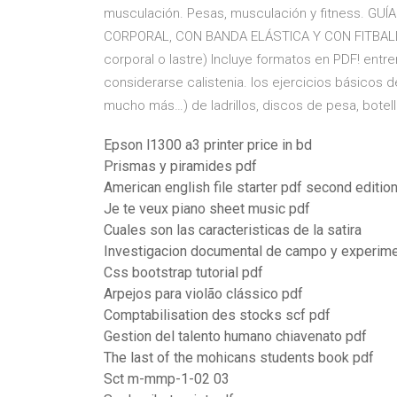
musculación. Pesas, musculación y fitness. GU
CORPORAL, CON BANDA ELÁSTICA Y CON FITBALL. S
corporal o lastre) Incluye formatos en PDF! entre
considerarse calistenia. los ejercicios básicos d
mucho más…) de ladrillos, discos de pesa, botella
Epson l1300 a3 printer price in bd
Prismas y piramides pdf
American english file starter pdf second editio
Je te veux piano sheet music pdf
Cuales son las caracteristicas de la satira
Investigacion documental de campo y experime
Css bootstrap tutorial pdf
Arpejos para violão clássico pdf
Comptabilisation des stocks scf pdf
Gestion del talento humano chiavenato pdf
The last of the mohicans students book pdf
Sct m-mmp-1-02 03