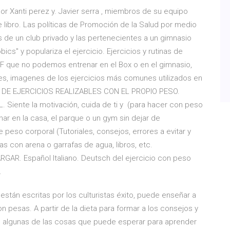
por Xanti perez y. Javier serra , miembros de su equipo
 libro. Las políticas de Promoción de la Salud por medio
es de un club privado y las pertenecientes a un gimnasio
ics" y populariza el ejercicio. Ejercicios y rutinas de
 que no podemos entrenar en el Box o en el gimnasio,
es, imagenes de los ejercicios más comunes utilizados en
ÍA DE EJERCICIOS REALIZABLES CON EL PROPIO PESO.
iente la motivación, cuida de ti y (para hacer con peso
nar en la casa, el parque o un gym sin dejar de
e peso corporal (Tutoriales, consejos, errores a evitar y
s con arena o garrafas de agua, libros, etc.
AR. Español Italiano. Deutsch del ejercicio con peso
.
stán escritas por los culturistas éxito, puede enseñar a
n pesas. A partir de la dieta para formar a los consejos y
lo algunas de las cosas que puede esperar para aprender