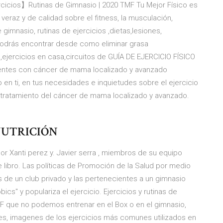
ercicios】Rutinas de Gimnasio | 2020 TMF Tu Mejor Físico es
veraz y de calidad sobre el fitness, la musculación,
gimnasio, rutinas de ejercicios ,dietas,lesiones,
podrás encontrar desde como eliminar grasa
en,ejercicios en casa,circuitos de GUÍA DE EJERCICIO FÍSICO
cientes con cáncer de mama localizado y avanzado
en ti, en tus necesidades e inquietudes sobre el ejercicio
tratamiento del cáncer de mama localizado y avanzado.
 NUTRICIÓN
por Xanti perez y. Javier serra , miembros de su equipo
 libro. Las políticas de Promoción de la Salud por medio
es de un club privado y las pertenecientes a un gimnasio
ics" y populariza el ejercicio. Ejercicios y rutinas de
 que no podemos entrenar en el Box o en el gimnasio,
es, imagenes de los ejercicios más comunes utilizados en