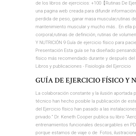
de los libros de ejercicios: +100【Rutinas De Ej
una pagina web creada para difundir información 
perdida de peso, ganar masa muscular,rutinas de 
mantenimiento muscular y mucho más.. En ella 
corporal,rutinas de definición, rutinas de volum
Y NUTRICIÓN 9 Guía de ejercicio físico para pa
Presentación Esta guía se ha diseñado pensando 
físico más recomendado durante y después del 
Libros y publicaciones - Fisiología del Ejercicio
GUÍA DE EJERCICIO FÍSICO Y
La colaboración constante y la ilusión aportada 
técnico han hecho posible la publicación de este
del Ejercicio físico han pasado a las instalacion
privado." Dr. Keneth Cooper publica su libro "Aerob
entrenamientos funcionales descargables en PDF
porque estamos de viaje o de Fotos, ilustracion