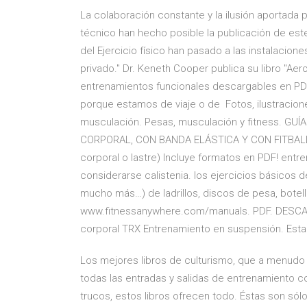
La colaboración constante y la ilusión aportada 
técnico han hecho posible la publicación de este
del Ejercicio físico han pasado a las instalacion
privado." Dr. Keneth Cooper publica su libro "Aerob
entrenamientos funcionales descargables en PDF
porque estamos de viaje o de Fotos, ilustracion
musculación. Pesas, musculación y fitness. GU
CORPORAL, CON BANDA ELÁSTICA Y CON FITBALL. S
corporal o lastre) Incluye formatos en PDF! entre
considerarse calistenia. los ejercicios básicos d
mucho más…) de ladrillos, discos de pesa, botella
www.fitnessanywhere.com/manuals. PDF. DESCARG
corporal TRX Entrenamiento en suspensión. Esta
Los mejores libros de culturismo, que a menudo e
todas las entradas y salidas de entrenamiento co
trucos, estos libros ofrecen todo. Éstas son só