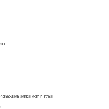
rice
enghapusan sanksi administrasi
f