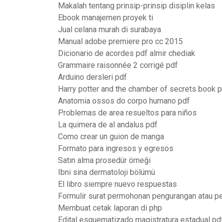
Makalah tentang prinsip-prinsip disiplin kelas
Ebook manajemen proyek ti
Jual celana murah di surabaya
Manual adobe premiere pro cc 2015
Dicionario de acordes pdf almir chediak
Grammaire raisonnée 2 corrigé pdf
Arduino dersleri pdf
Harry potter and the chamber of secrets book p
Anatomia ossos do corpo humano pdf
Problemas de area resueltos para niños
La quimera de al andalus pdf
Como crear un guion de manga
Formato para ingresos y egresos
Satın alma prosedür örneği
Ibni sina dermatoloji bölümü
El libro siempre nuevo respuestas
Formulir surat permohonan pengurangan atau p
Membuat cetak laporan di php
Edital esquematizado magistratura estadual pd