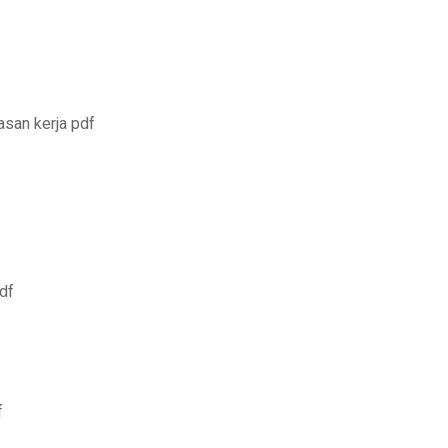
asan kerja pdf
df
f